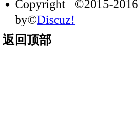
Copyright ©2015-201
by©
Discuz!
返回顶部