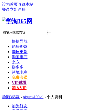
设为首页
收藏本站
登录
立即注册
快捷导航
论坛
BBS
每日更新
淘宝电商
京东
拼多多
跨境电商
免费会员
VIP试看
加入VIP
学淘365网
›
piquet-100-al
›
个人资料
加为好友