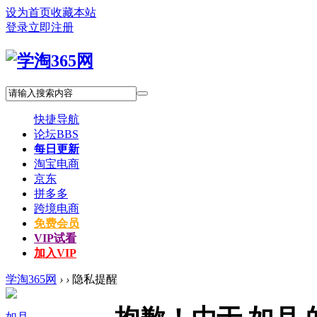
设为首页
收藏本站
登录
立即注册
快捷导航
论坛
BBS
每日更新
淘宝电商
京东
拼多多
跨境电商
免费会员
VIP试看
加入VIP
学淘365网
›
›
隐私提醒
如月