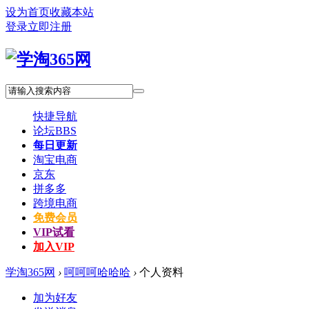
设为首页
收藏本站
登录
立即注册
快捷导航
论坛
BBS
每日更新
淘宝电商
京东
拼多多
跨境电商
免费会员
VIP试看
加入VIP
学淘365网
›
呵呵呵哈哈哈
›
个人资料
加为好友