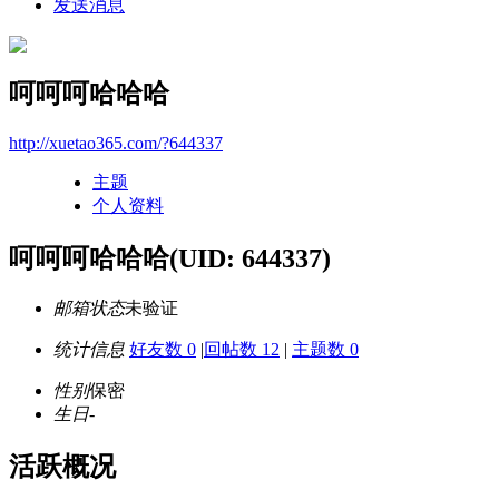
发送消息
呵呵呵哈哈哈
http://xuetao365.com/?644337
主题
个人资料
呵呵呵哈哈哈
(UID: 644337)
邮箱状态
未验证
统计信息
好友数 0
|
回帖数 12
|
主题数 0
性别
保密
生日
-
活跃概况