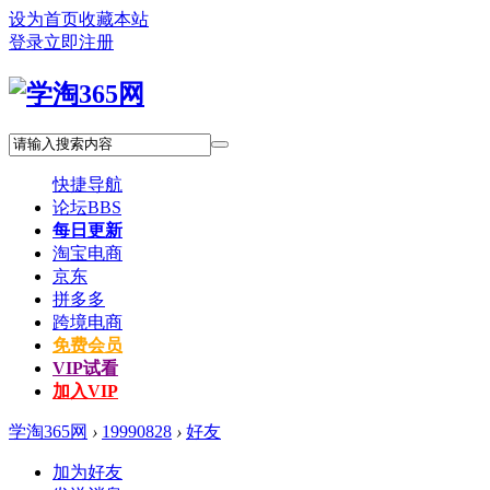
设为首页
收藏本站
登录
立即注册
快捷导航
论坛
BBS
每日更新
淘宝电商
京东
拼多多
跨境电商
免费会员
VIP试看
加入VIP
学淘365网
›
19990828
›
好友
加为好友