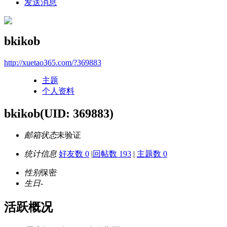
发送消息
bkikob
http://xuetao365.com/?369883
主题
个人资料
bkikob
(UID: 369883)
邮箱状态
未验证
统计信息
好友数 0
|
回帖数 193
|
主题数 0
性别
保密
生日
-
活跃概况