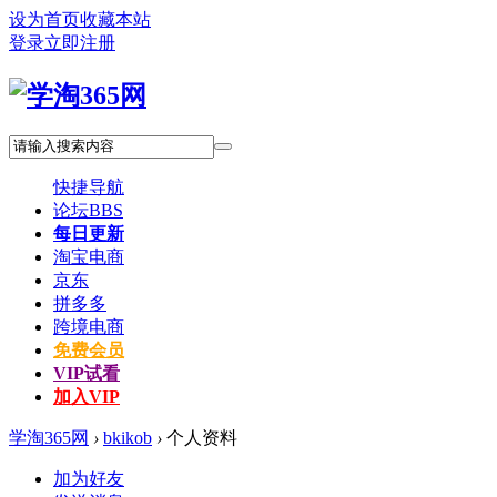
设为首页
收藏本站
登录
立即注册
快捷导航
论坛
BBS
每日更新
淘宝电商
京东
拼多多
跨境电商
免费会员
VIP试看
加入VIP
学淘365网
›
bkikob
›
个人资料
加为好友