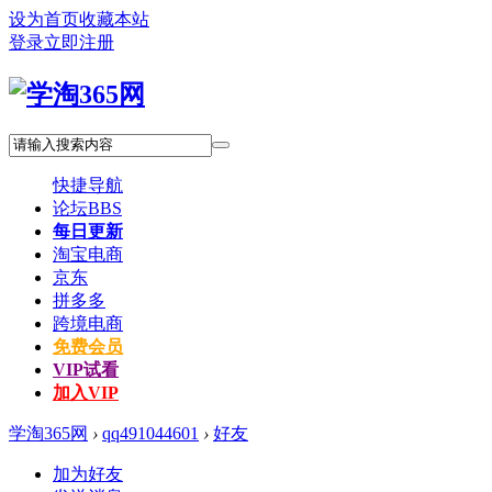
设为首页
收藏本站
登录
立即注册
快捷导航
论坛
BBS
每日更新
淘宝电商
京东
拼多多
跨境电商
免费会员
VIP试看
加入VIP
学淘365网
›
qq491044601
›
好友
加为好友