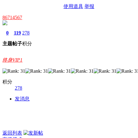
使用道具
举报
86714567
0
119
278
主题
帖子
积分
终身VIP1
积分
278
发消息
返回列表