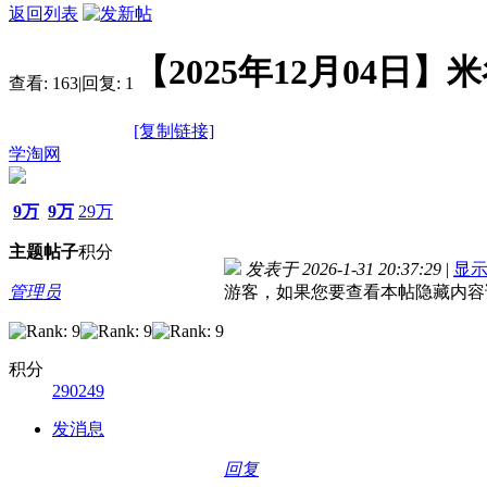
返回列表
【2025年12月04日
查看:
163
|
回复:
1
[复制链接]
学淘网
9万
9万
29万
主题
帖子
积分
发表于 2026-1-31 20:37:29
|
显
管理员
游客，如果您要查看本帖隐藏内容
积分
290249
发消息
回复