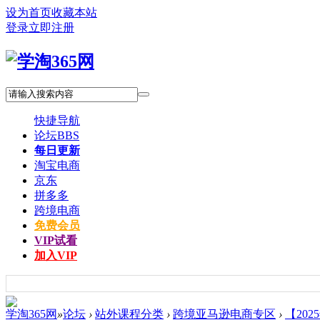
设为首页
收藏本站
登录
立即注册
快捷导航
论坛
BBS
每日更新
淘宝电商
京东
拼多多
跨境电商
免费会员
VIP试看
加入VIP
学淘365网
»
论坛
›
站外课程分类
›
跨境亚马逊电商专区
›
【202