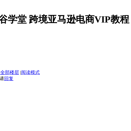
】米谷学堂 跨境亚马逊电商VIP
示全部楼层
|
阅读模式
请
回复