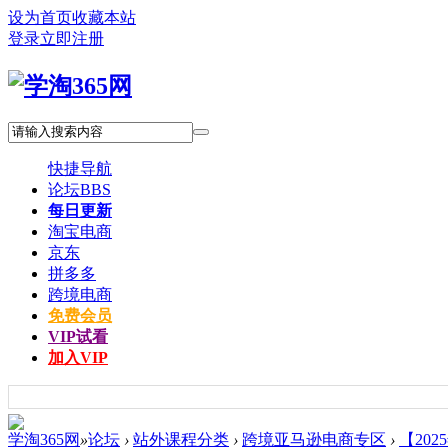
设为首页
收藏本站
登录
立即注册
快捷导航
论坛
BBS
每日更新
淘宝电商
京东
拼多多
跨境电商
免费会员
VIP试看
加入VIP
学淘365网
»
论坛
›
站外课程分类
›
跨境亚马逊电商专区
›
【202