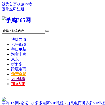
设为首页
收藏本站
登录
立即注册
快捷导航
论坛
BBS
每日更新
淘宝电商
京东
拼多多
跨境电商
免费会员
VIP试看
加入VIP
学淘365网
»
论坛
›
拼多多电商VIP教程
›
白凤电商拼多多VIP教