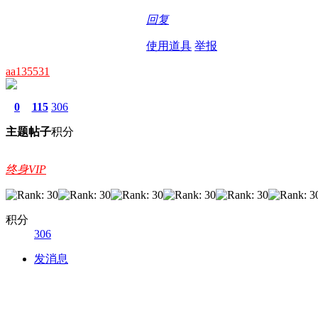
回复
使用道具
举报
aa135531
0
115
306
主题
帖子
积分
终身VIP
积分
306
发消息