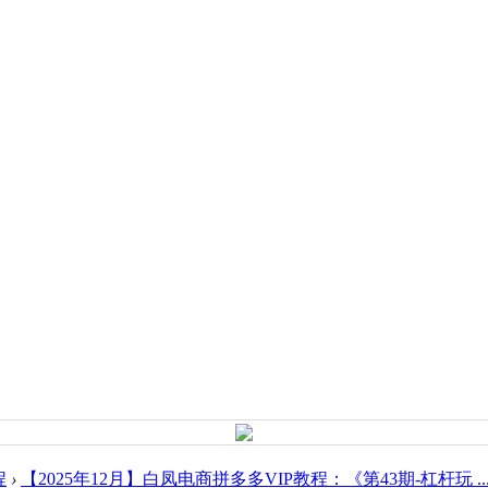
程
›
【2025年12月】白凤电商拼多多VIP教程：《第43期-杠杆玩 ..