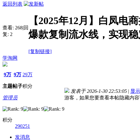
返回列表
【2025年12月】白凤电
查看:
268
|
回
爆款复制流水线，实现稳
复:
2
[复制链接]
学淘网
9万
9万
29万
主题
帖子
积分
发表于 2026-1-30 22:53:05
|
显
管理员
游客，如果您要查看本帖隐藏内容
积分
290251
发消息