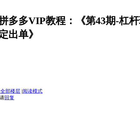
商拼多多VIP教程：《第43期-
定出单》
示全部楼层
|
阅读模式
请
回复