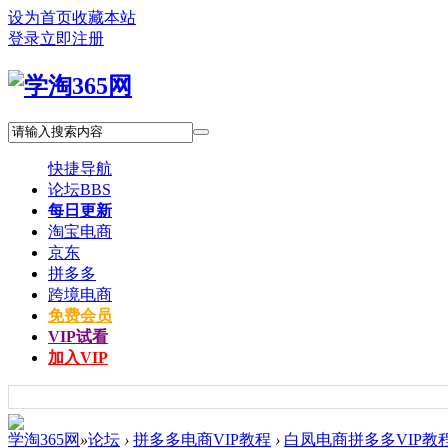
设为首页
收藏本站
登录
立即注册
快捷导航
论坛
BBS
每日更新
淘宝电商
京东
拼多多
跨境电商
免费会员
VIP试看
加入VIP
学淘365网
»
论坛
›
拼多多电商VIP教程
›
白凤电商拼多多VIP教