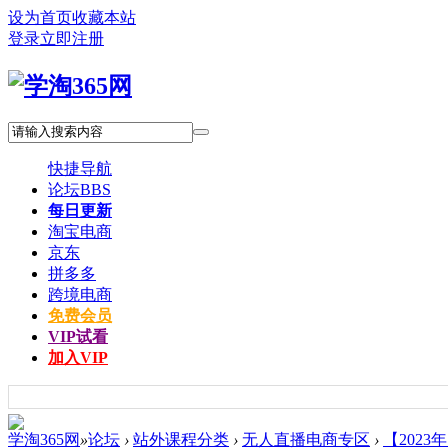
设为首页
收藏本站
登录
立即注册
快捷导航
论坛
BBS
每日更新
淘宝电商
京东
拼多多
跨境电商
免费会员
VIP试看
加入VIP
学淘365网
»
论坛
›
站外课程分类
›
无人直播电商专区
›
【2023