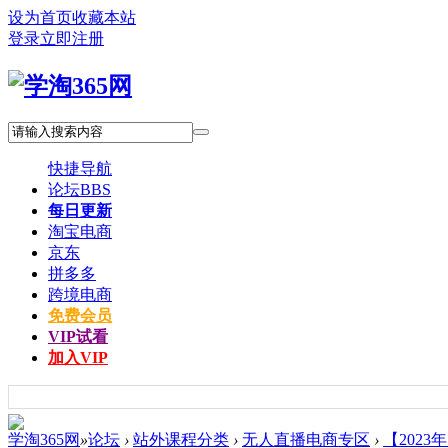
设为首页
收藏本站
登录
立即注册
快捷导航
论坛
BBS
每日更新
淘宝电商
京东
拼多多
跨境电商
免费会员
VIP试看
加入VIP
学淘365网
»
论坛
›
站外课程分类
›
无人直播电商专区
›
【2023