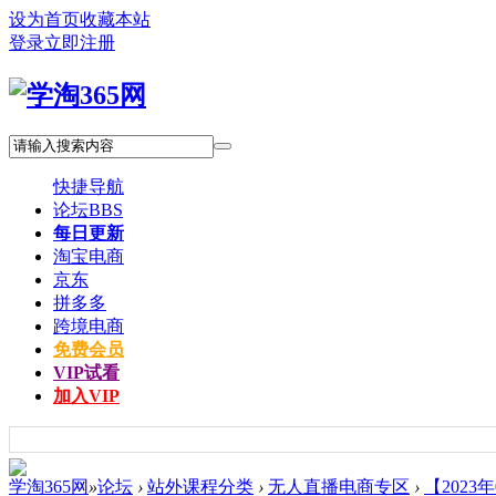
设为首页
收藏本站
登录
立即注册
快捷导航
论坛
BBS
每日更新
淘宝电商
京东
拼多多
跨境电商
免费会员
VIP试看
加入VIP
学淘365网
»
论坛
›
站外课程分类
›
无人直播电商专区
›
【2023