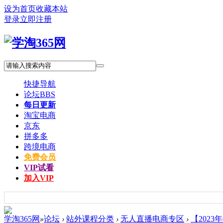
设为首页
收藏本站
登录
立即注册
快捷导航
论坛
BBS
每日更新
淘宝电商
京东
拼多多
跨境电商
免费会员
VIP试看
加入VIP
学淘365网
»
论坛
›
站外课程分类
›
无人直播电商专区
›
【2023