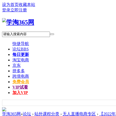
设为首页
收藏本站
登录
立即注册
快捷导航
论坛
BBS
每日更新
淘宝电商
京东
拼多多
跨境电商
免费会员
VIP试看
加入VIP
学淘365网
»
论坛
›
站外课程分类
›
无人直播电商专区
›
【2022