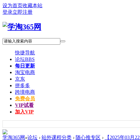
设为首页
收藏本站
登录
立即注册
快捷导航
论坛
BBS
每日更新
淘宝电商
京东
拼多多
跨境电商
免费会员
VIP试看
加入VIP
学淘365网
»
论坛
›
站外课程分类
›
随心推专区
›
【2025年03月