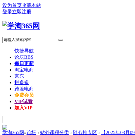
设为首页
收藏本站
登录
立即注册
快捷导航
论坛
BBS
每日更新
淘宝电商
京东
拼多多
跨境电商
免费会员
VIP试看
加入VIP
学淘365网
»
论坛
›
站外课程分类
›
随心推专区
›
【2025年03月