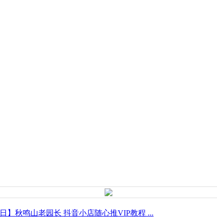
14日】秋鸣山老园长 抖音小店随心推VIP教程 ...