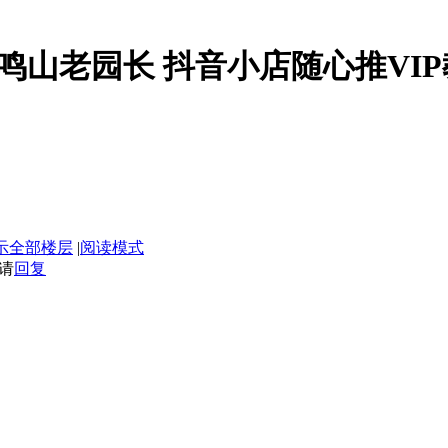
日】秋鸣山老园长 抖音小店随心推V
示全部楼层
|
阅读模式
请
回复