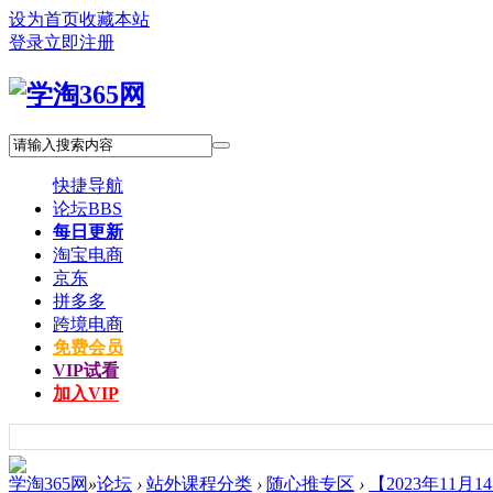
设为首页
收藏本站
登录
立即注册
快捷导航
论坛
BBS
每日更新
淘宝电商
京东
拼多多
跨境电商
免费会员
VIP试看
加入VIP
学淘365网
»
论坛
›
站外课程分类
›
随心推专区
›
【2023年11月