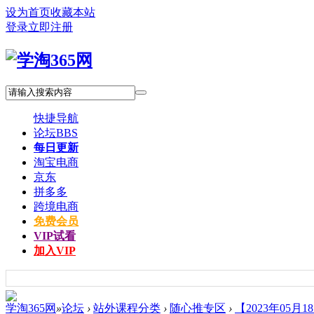
设为首页
收藏本站
登录
立即注册
快捷导航
论坛
BBS
每日更新
淘宝电商
京东
拼多多
跨境电商
免费会员
VIP试看
加入VIP
学淘365网
»
论坛
›
站外课程分类
›
随心推专区
›
【2023年05月