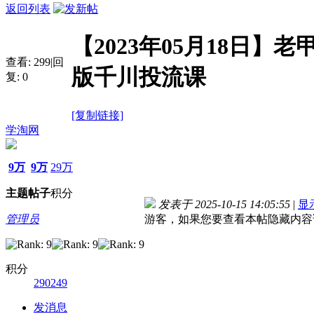
返回列表
【2023年05月18日】
查看:
299
|
回
版千川投流课
复:
0
[复制链接]
学淘网
9万
9万
29万
主题
帖子
积分
发表于 2025-10-15 14:05:55
|
显
管理员
游客，如果您要查看本帖隐藏内容
积分
290249
发消息