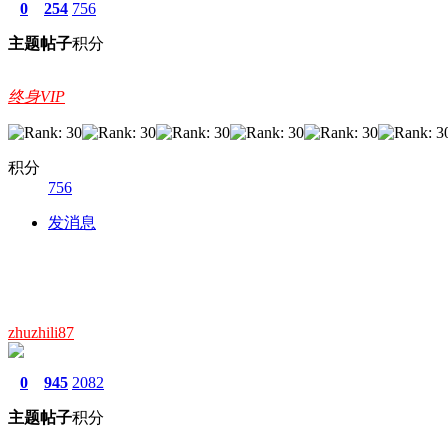
0
254
756
主题
帖子
积分
终身VIP
积分
756
发消息
zhuzhili87
0
945
2082
主题
帖子
积分