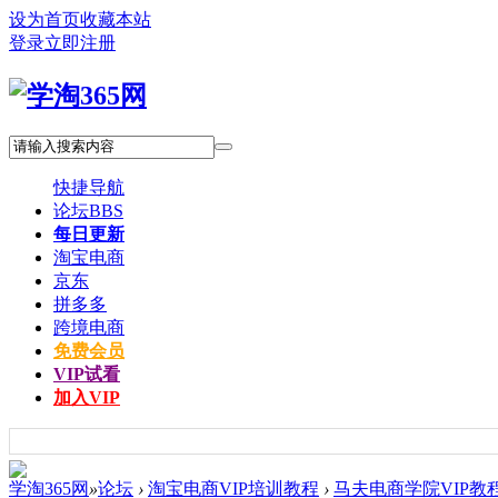
设为首页
收藏本站
登录
立即注册
快捷导航
论坛
BBS
每日更新
淘宝电商
京东
拼多多
跨境电商
免费会员
VIP试看
加入VIP
学淘365网
»
论坛
›
淘宝电商VIP培训教程
›
马夫电商学院VIP教