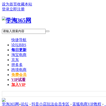
设为首页
收藏本站
登录
立即注册
快捷导航
论坛
BBS
每日更新
淘宝电商
京东
拼多多
跨境电商
免费会员
VIP试看
加入VIP
学淘365网
»
论坛
›
抖音小店玩法会员专区
›
蓝狐电商VIP教程
›