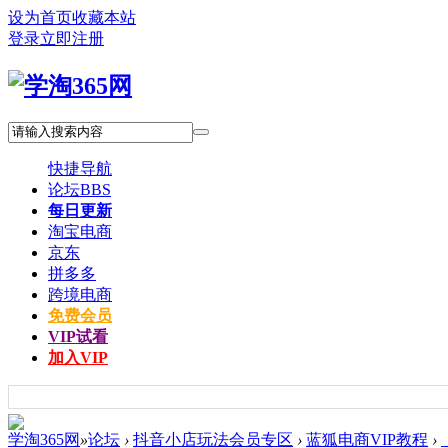
设为首页
收藏本站
登录
立即注册
快捷导航
论坛
BBS
每日更新
淘宝电商
京东
拼多多
跨境电商
免费会员
VIP试看
加入VIP
学淘365网
»
论坛
›
抖音小店玩法会员专区
›
蓝狐电商VIP教程
›