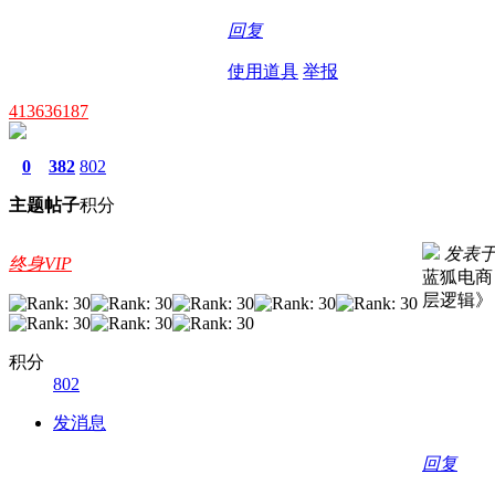
回复
使用道具
举报
413636187
0
382
802
主题
帖子
积分
发表于 2
终身VIP
蓝狐电商
层逻辑》 -
积分
802
发消息
回复