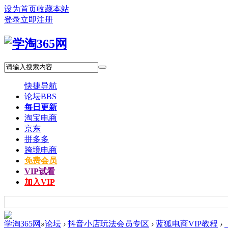
设为首页
收藏本站
登录
立即注册
快捷导航
论坛
BBS
每日更新
淘宝电商
京东
拼多多
跨境电商
免费会员
VIP试看
加入VIP
学淘365网
»
论坛
›
抖音小店玩法会员专区
›
蓝狐电商VIP教程
›