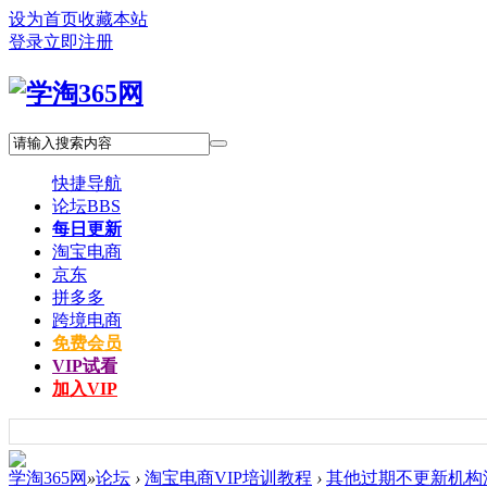
设为首页
收藏本站
登录
立即注册
快捷导航
论坛
BBS
每日更新
淘宝电商
京东
拼多多
跨境电商
免费会员
VIP试看
加入VIP
学淘365网
»
论坛
›
淘宝电商VIP培训教程
›
其他过期不更新机构