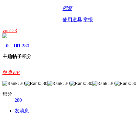
回复
使用道具
举报
yun123
0
101
280
主题
帖子
积分
终身VIP
积分
280
发消息