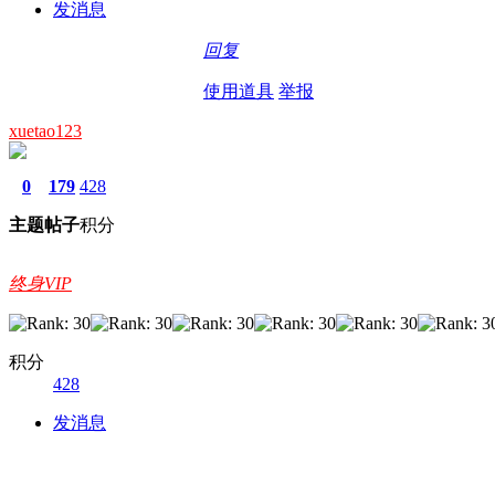
发消息
回复
使用道具
举报
xuetao123
0
179
428
主题
帖子
积分
终身VIP
积分
428
发消息