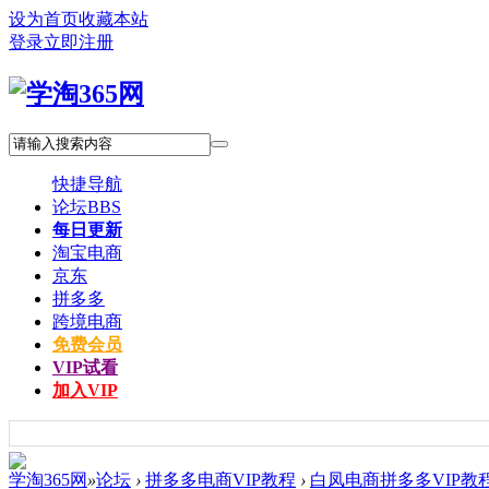
设为首页
收藏本站
登录
立即注册
快捷导航
论坛
BBS
每日更新
淘宝电商
京东
拼多多
跨境电商
免费会员
VIP试看
加入VIP
学淘365网
»
论坛
›
拼多多电商VIP教程
›
白凤电商拼多多VIP教