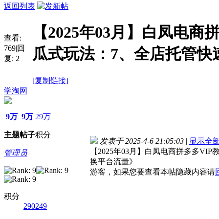
返回列表
【2025年03月】白凤电商
查看:
769
|
回
瓜式玩法：7、全店托管快
复:
2
[复制链接]
学淘网
9万
9万
29万
主题
帖子
积分
发表于 2025-4-6 21:05:03
|
显示全
【2025年03月】白凤电商拼多多VI
管理员
换平台流量》
游客，如果您要查看本帖隐藏内容请
积分
290249