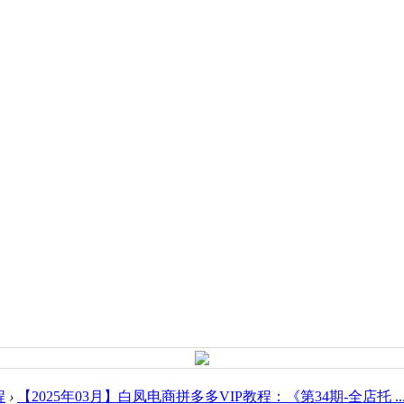
程
›
【2025年03月】白凤电商拼多多VIP教程：《第34期-全店托 ..