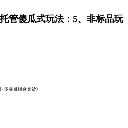
全店托管傻瓜式玩法：5、非标品玩
类目+多类目组合卖货》