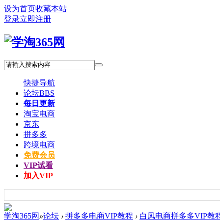
设为首页
收藏本站
登录
立即注册
快捷导航
论坛
BBS
每日更新
淘宝电商
京东
拼多多
跨境电商
免费会员
VIP试看
加入VIP
学淘365网
»
论坛
›
拼多多电商VIP教程
›
白凤电商拼多多VIP教