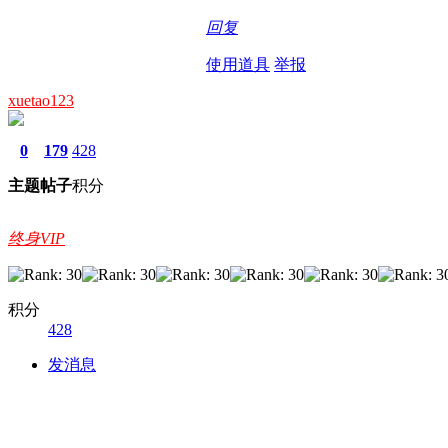
回复
使用道具
举报
xuetao123
0
179
428
主题
帖子
积分
终身VIP
积分
428
发消息