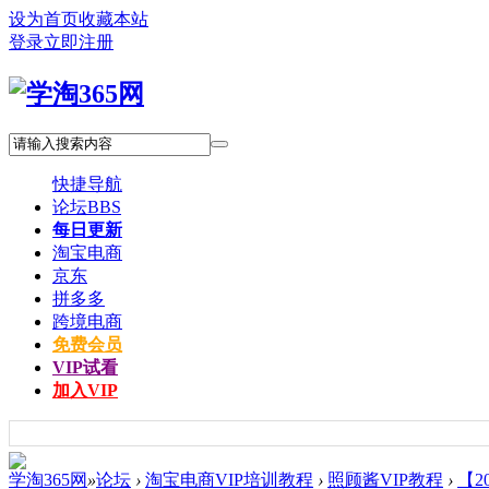
设为首页
收藏本站
登录
立即注册
快捷导航
论坛
BBS
每日更新
淘宝电商
京东
拼多多
跨境电商
免费会员
VIP试看
加入VIP
学淘365网
»
论坛
›
淘宝电商VIP培训教程
›
照顾酱VIP教程
›
【2