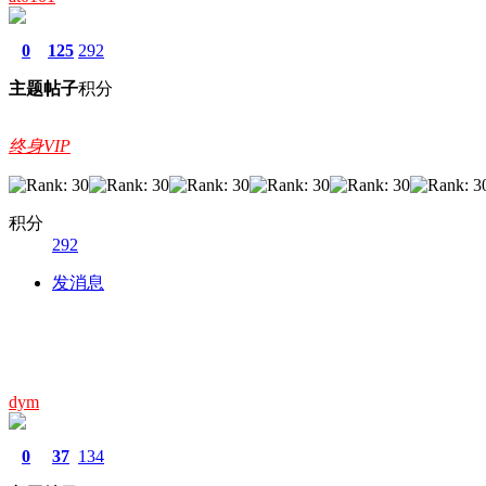
0
125
292
主题
帖子
积分
终身VIP
积分
292
发消息
dym
0
37
134