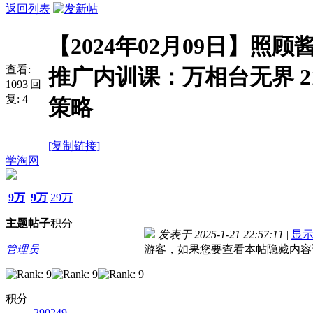
返回列表
【2024年02月09日】照顾
查看:
推广内训课：万相台无界 
1093
|
回
复:
4
策略
[复制链接]
学淘网
9万
9万
29万
主题
帖子
积分
发表于 2025-1-21 22:57:11
|
显
管理员
游客，如果您要查看本帖隐藏内容
积分
290249