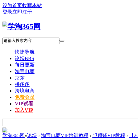
设为首页
收藏本站
登录
立即注册
快捷导航
论坛
BBS
每日更新
淘宝电商
京东
拼多多
跨境电商
免费会员
VIP试看
加入VIP
学淘365网
»
论坛
›
淘宝电商VIP培训教程
›
照顾酱VIP教程
›
【2