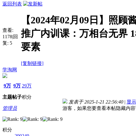
返回列表
【2024年02月09日】照顾
查看:
推广内训课：万相台无界 
1178
|
回
复:
5
要素
[复制链接]
学淘网
9万
9万
29万
主题
帖子
积分
发表于 2025-1-21 22:56:40
|
显
管理员
游客，如果您要查看本帖隐藏内容
积分
290249