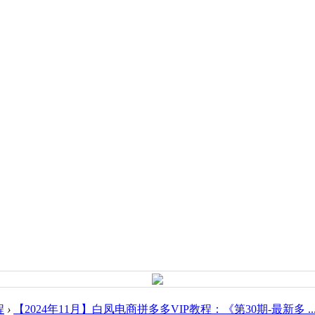
程
›
【2024年11月】白凤电商拼多多VIP教程：《第30期-最新多 ..