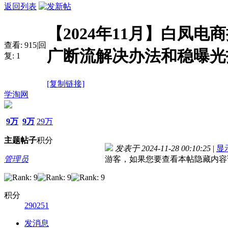
返回列表
【2024年11月】白凤
查看:
915
|
回
广断流解决办法和稳曝光
复:
1
[复制链接]
学淘网
9万
9万
29万
主题
帖子
积分
发表于 2024-11-28 00:10:25
|
显
管理员
游客，如果您要查看本帖隐藏内容
积分
290251
发消息