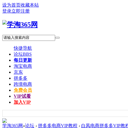
设为首页
收藏本站
登录
立即注册
快捷导航
论坛
BBS
每日更新
淘宝电商
京东
拼多多
跨境电商
免费会员
VIP试看
加入VIP
学淘365网
»
论坛
›
拼多多电商VIP教程
›
白凤电商拼多多VIP教