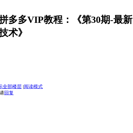
电商拼多多VIP教程：《第30期-
技术》
示全部楼层
|
阅读模式
请
回复