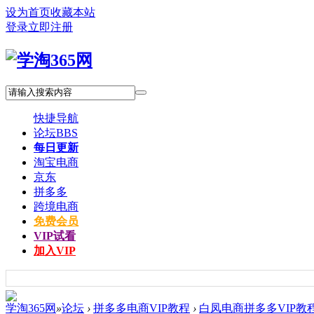
设为首页
收藏本站
登录
立即注册
快捷导航
论坛
BBS
每日更新
淘宝电商
京东
拼多多
跨境电商
免费会员
VIP试看
加入VIP
学淘365网
»
论坛
›
拼多多电商VIP教程
›
白凤电商拼多多VIP教