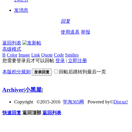
发消息
回复
使用道具
举报
返回列表
高级模式
B
Color
Image
Link
Quote
Code
Smilies
您需要登录后才可以回帖
登录
|
立即注册
本版积分规则
回帖后跳转到最后一页
发表回复
Archiver
|
小黑屋
|
Copyright ©2015-2016
学淘365网
Powered by©
Discuz!
快速回复
返回顶部
返回列表