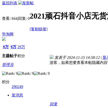
返回列表
2021顽石抖音小店无
查看:
844
|
回复:
0
[复制链接]
学淘网
9万
9万
29万
主题
帖子
积分
发表于 2024-11-15 14:58:12
|
显
游客，如果您要查看本帖隐藏内容
管理员
积分
290249
发消息
回复