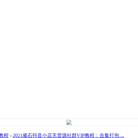
教程
›
2021顽石抖音小店无货源社群VIP教程：合集打包 ...