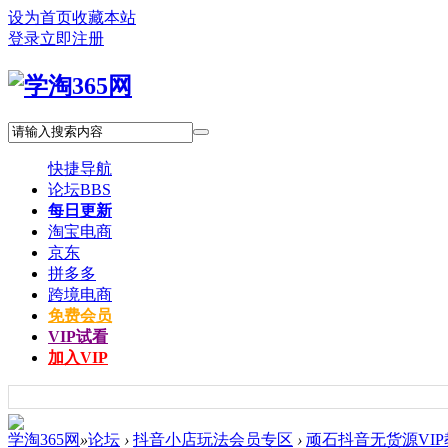
设为首页
收藏本站
登录
立即注册
快捷导航
论坛
BBS
每日更新
淘宝电商
京东
拼多多
跨境电商
免费会员
VIP试看
加入VIP
学淘365网
»
论坛
›
抖音小店玩法会员专区
›
顽石抖音无货源VIP