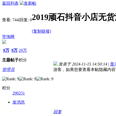
返回列表
2019顽石抖音小店无
查看:
744
|
回复:
0
[复制链接]
学淘网
9万
9万
29万
主题
帖子
积分
发表于 2024-11-15 14:50:14
|
显
管理员
游客，如果您要查看本帖隐藏内容
积分
290251
发消息
回复