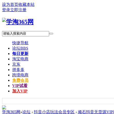
设为首页
收藏本站
登录
立即注册
快捷导航
论坛
BBS
每日更新
淘宝电商
京东
拼多多
跨境电商
免费会员
VIP试看
加入VIP
学淘365网
»
论坛
›
抖音小店玩法会员专区
›
顽石抖音无货源VIP