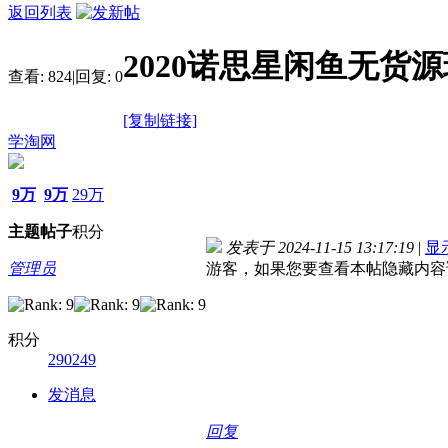
返回列表
2020诺思星闲鱼无货
查看:
824
|
回复:
0
[复制链接]
学淘网
9万
9万
29万
主题
帖子
积分
发表于 2024-11-15 13:17:19
|
显
管理员
游客，如果您要查看本帖隐藏内容
积分
290249
发消息
回复