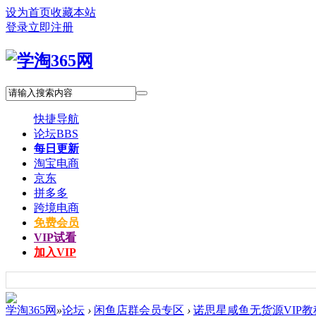
设为首页
收藏本站
登录
立即注册
快捷导航
论坛
BBS
每日更新
淘宝电商
京东
拼多多
跨境电商
免费会员
VIP试看
加入VIP
学淘365网
»
论坛
›
闲鱼店群会员专区
›
诺思星咸鱼无货源VIP教