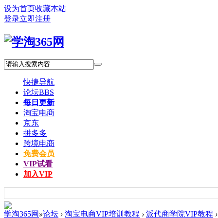
设为首页
收藏本站
登录
立即注册
快捷导航
论坛
BBS
每日更新
淘宝电商
京东
拼多多
跨境电商
免费会员
VIP试看
加入VIP
学淘365网
»
论坛
›
淘宝电商VIP培训教程
›
派代商学院VIP教程
›