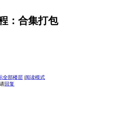
P教程：合集打包
示全部楼层
|
阅读模式
请
回复