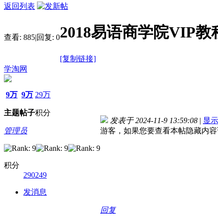
返回列表
2018易语商学院VIP
查看:
885
|
回复:
0
[复制链接]
学淘网
9万
9万
29万
主题
帖子
积分
发表于 2024-11-9 13:59:08
|
显
管理员
游客，如果您要查看本帖隐藏内容
积分
290249
发消息
回复