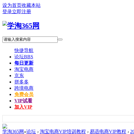
设为首页
收藏本站
登录
立即注册
快捷导航
论坛
BBS
每日更新
淘宝电商
京东
拼多多
跨境电商
免费会员
VIP试看
加入VIP
学淘365网
»
论坛
›
淘宝电商VIP培训教程
›
易语电商VIP教程
›