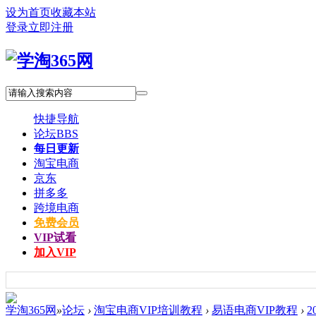
设为首页
收藏本站
登录
立即注册
快捷导航
论坛
BBS
每日更新
淘宝电商
京东
拼多多
跨境电商
免费会员
VIP试看
加入VIP
学淘365网
»
论坛
›
淘宝电商VIP培训教程
›
易语电商VIP教程
›