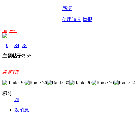
回复
使用道具
举报
liujiwei
0
34
78
主题
帖子
积分
终身VIP
积分
78
发消息