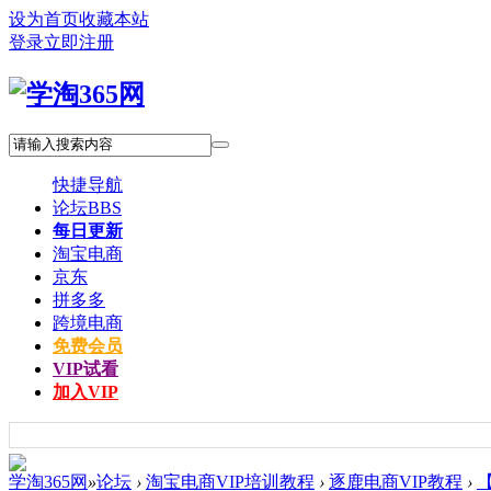
设为首页
收藏本站
登录
立即注册
快捷导航
论坛
BBS
每日更新
淘宝电商
京东
拼多多
跨境电商
免费会员
VIP试看
加入VIP
学淘365网
»
论坛
›
淘宝电商VIP培训教程
›
逐鹿电商VIP教程
›
【