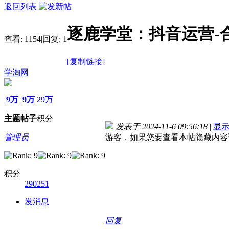
返回列表
逐鹿学堂：抖音运营-
查看:
1154
|
回复:
1
[复制链接]
学淘网
9万
9万
29万
主题
帖子
积分
发表于 2024-11-6 09:56:18
|
显
管理员
游客，如果您要查看本帖隐藏内容
积分
290251
发消息
回复