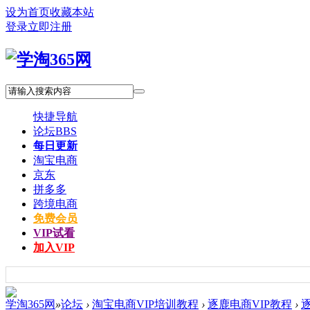
设为首页
收藏本站
登录
立即注册
快捷导航
论坛
BBS
每日更新
淘宝电商
京东
拼多多
跨境电商
免费会员
VIP试看
加入VIP
学淘365网
»
论坛
›
淘宝电商VIP培训教程
›
逐鹿电商VIP教程
›