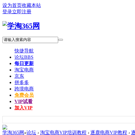
设为首页
收藏本站
登录
立即注册
快捷导航
论坛
BBS
每日更新
淘宝电商
京东
拼多多
跨境电商
免费会员
VIP试看
加入VIP
学淘365网
»
论坛
›
淘宝电商VIP培训教程
›
逐鹿电商VIP教程
›