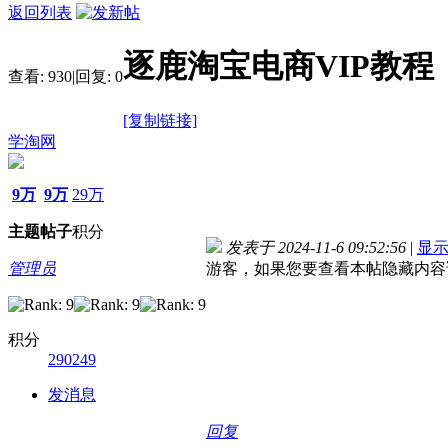
返回列表
逐鹿淘宝电商VIP教程
查看:
930
|
回复:
0
[复制链接]
学淘网
9万
9万
29万
主题
帖子
积分
发表于 2024-11-6 09:52:56
|
显
管理员
游客，如果您要查看本帖隐藏内容
积分
290249
发消息
回复