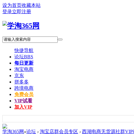
设为首页
收藏本站
登录
立即注册
快捷导航
论坛
BBS
每日更新
淘宝电商
京东
拼多多
跨境电商
免费会员
VIP试看
加入VIP
学淘365网
»
论坛
›
淘宝店群会员专区
›
西湖电商无货源社群VIP