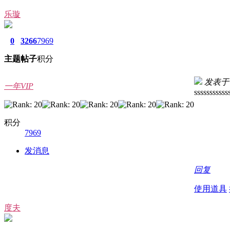
乐璇
0
3266
7969
主题
帖子
积分
发表于 20
一年VIP
sssssssssss
积分
7969
发消息
回复
使用道具
度夫