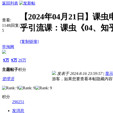
返回列表
【2024年04月21日】课
查看:
1148
|
回复:
乎引流课：课虫《04、知
5
[复制链接]
学淘网
9万
9万
29万
主题
帖子
积分
发表于 2024-8-16 23:59:57
|
显
管理员
游客，如果您要查看本帖隐藏内容
积分
290251
发消息