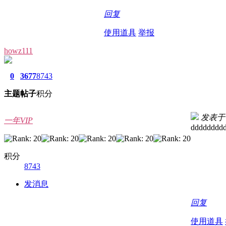
回复
使用道具
举报
howz111
0
3677
8743
主题
帖子
积分
发表于 20
一年VIP
dddddddd
积分
8743
发消息
回复
使用道具