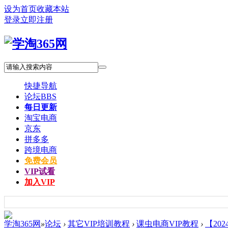
设为首页
收藏本站
登录
立即注册
快捷导航
论坛
BBS
每日更新
淘宝电商
京东
拼多多
跨境电商
免费会员
VIP试看
加入VIP
学淘365网
»
论坛
›
其它VIP培训教程
›
课虫电商VIP教程
›
【20