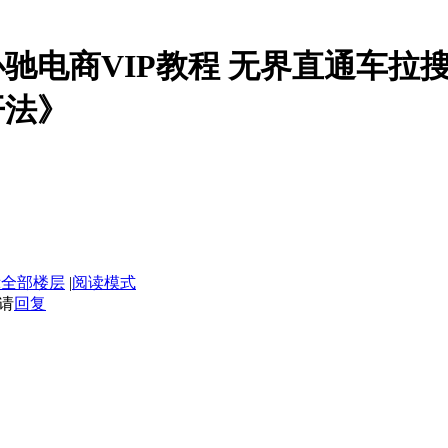
】周心驰电商VIP教程 无界直通车
开法》
示全部楼层
|
阅读模式
请
回复