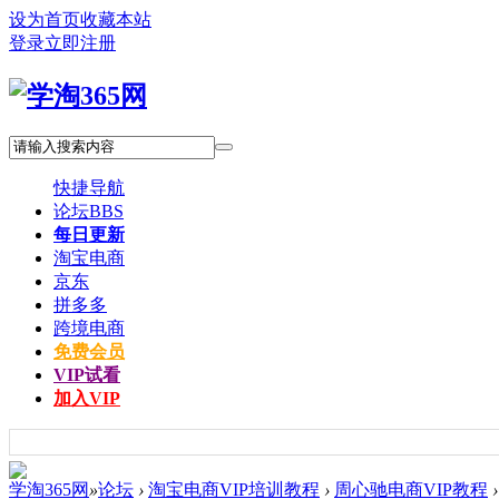
设为首页
收藏本站
登录
立即注册
快捷导航
论坛
BBS
每日更新
淘宝电商
京东
拼多多
跨境电商
免费会员
VIP试看
加入VIP
学淘365网
»
论坛
›
淘宝电商VIP培训教程
›
周心驰电商VIP教程
›