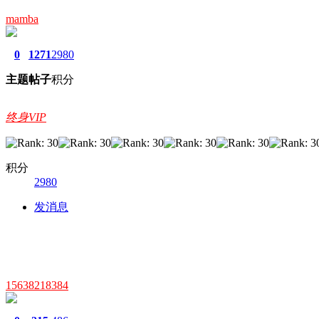
mamba
0
1271
2980
主题
帖子
积分
终身VIP
积分
2980
发消息
15638218384