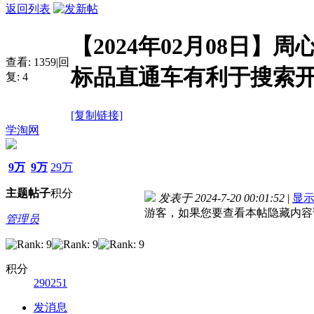
返回列表
【2024年02月08日
查看:
1359
|
回
标品直通车有利于搜索
复:
4
[复制链接]
学淘网
9万
9万
29万
主题
帖子
积分
发表于 2024-7-20 00:01:52
|
显
游客，如果您要查看本帖隐藏内容
管理员
积分
290251
发消息