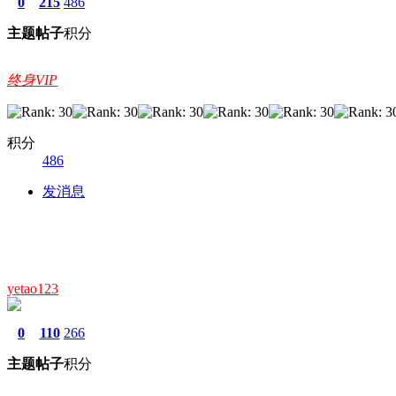
0
215
486
主题
帖子
积分
终身VIP
积分
486
发消息
yetao123
0
110
266
主题
帖子
积分