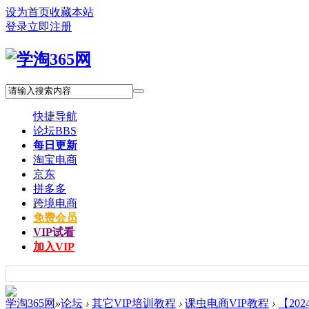
设为首页
收藏本站
登录
立即注册
快捷导航
论坛
BBS
每日更新
淘宝电商
京东
拼多多
跨境电商
免费会员
VIP试看
加入VIP
学淘365网
»
论坛
›
其它VIP培训教程
›
课虫电商VIP教程
›
【20