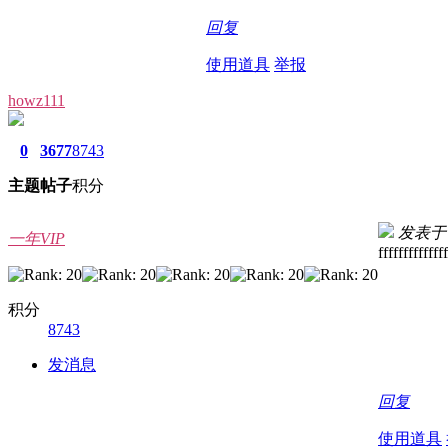
回复
使用道具
举报
howz111
0
3677
8743
主题
帖子
积分
发表于 20
一年VIP
ffffffffffffff
积分
8743
发消息
回复
使用道具