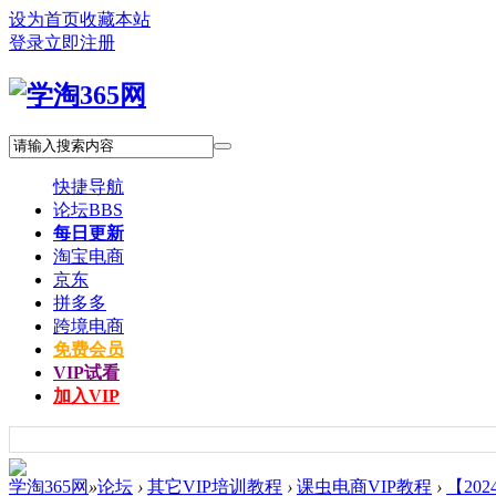
设为首页
收藏本站
登录
立即注册
快捷导航
论坛
BBS
每日更新
淘宝电商
京东
拼多多
跨境电商
免费会员
VIP试看
加入VIP
学淘365网
»
论坛
›
其它VIP培训教程
›
课虫电商VIP教程
›
【20