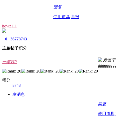
回复
使用道具
举报
howz111
0
3677
8743
主题
帖子
积分
发表于 20
一年VIP
gggggggg
积分
8743
发消息
回复
使用道具