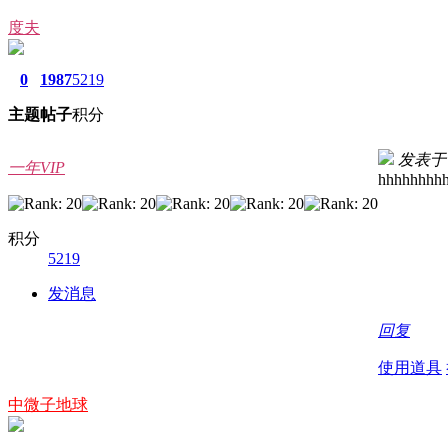
度夫
0
1987
5219
主题
帖子
积分
发表于 20
一年VIP
hhhhhhhh
积分
5219
发消息
回复
使用道具
中微子地球