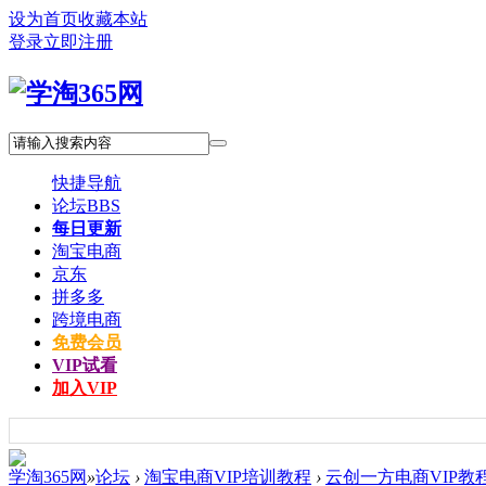
设为首页
收藏本站
登录
立即注册
快捷导航
论坛
BBS
每日更新
淘宝电商
京东
拼多多
跨境电商
免费会员
VIP试看
加入VIP
学淘365网
»
论坛
›
淘宝电商VIP培训教程
›
云创一方电商VIP教