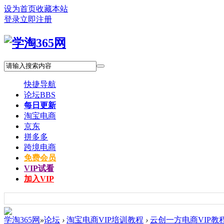
设为首页
收藏本站
登录
立即注册
快捷导航
论坛
BBS
每日更新
淘宝电商
京东
拼多多
跨境电商
免费会员
VIP试看
加入VIP
学淘365网
»
论坛
›
淘宝电商VIP培训教程
›
云创一方电商VIP教