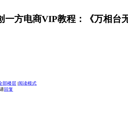
】云创一方电商VIP教程：《万相
全部楼层
|
阅读模式
请
回复