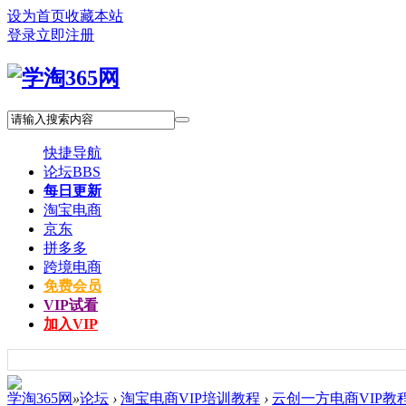
设为首页
收藏本站
登录
立即注册
快捷导航
论坛
BBS
每日更新
淘宝电商
京东
拼多多
跨境电商
免费会员
VIP试看
加入VIP
学淘365网
»
论坛
›
淘宝电商VIP培训教程
›
云创一方电商VIP教