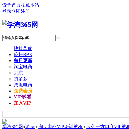
设为首页
收藏本站
登录
立即注册
快捷导航
论坛
BBS
每日更新
淘宝电商
京东
拼多多
跨境电商
免费会员
VIP试看
加入VIP
学淘365网
»
论坛
›
淘宝电商VIP培训教程
›
云创一方电商VIP教