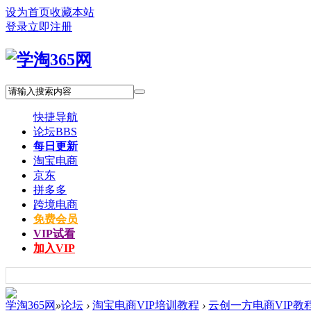
设为首页
收藏本站
登录
立即注册
快捷导航
论坛
BBS
每日更新
淘宝电商
京东
拼多多
跨境电商
免费会员
VIP试看
加入VIP
学淘365网
»
论坛
›
淘宝电商VIP培训教程
›
云创一方电商VIP教